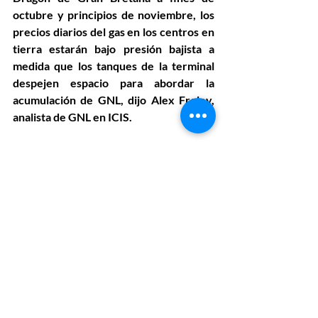
octubre y principios de noviembre, los 
precios diarios del gas en los centros en 
tierra estarán bajo presión bajista a 
medida que los tanques de la terminal 
despejen espacio para abordar la 
acumulación de GNL, dijo Alex Froley, 
analista de GNL en ICIS.
“Sin embargo, los precios de la gasolina 
siguen siendo mucho más altos que en la 
primera mitad de 2021, y los precios 
para el invierno del próximo año no 
están retrocediendo tanto como el 
próximo mes”, agregó.
Reuters