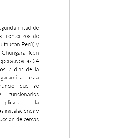
segunda mitad de 
 fronterizos de 
uta (con Perú) y 
 Chungará (con 
operativos las 24 
los 7 días de la 
arantizar esta 
nunció que se 
 funcionarios 
triplicando la 
 instalaciones y 
ucción de cercas 