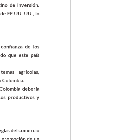
ino de inversión. 
de EE.UU. UU., lo 
confianza de los 
do que este país 
emas agrícolas, 
a Colombia.
Colombia debería 
os productivos y 
eglas del comercio 
a promoción de un 