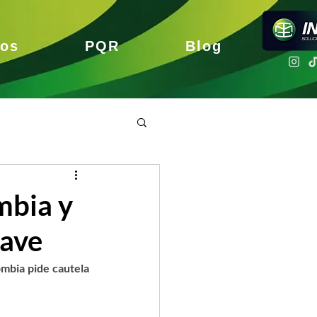
nos
PQR
Blog
mbia y
lave
mbia pide cautela 