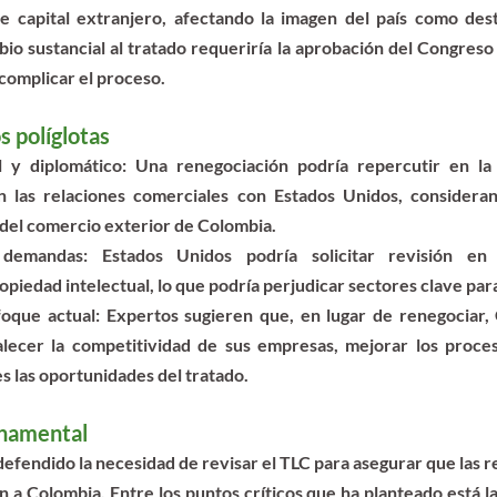
de capital extranjero, afectando la imagen del país como dest
o sustancial al tratado requeriría la aprobación del Congreso 
complicar el proceso​.
s políglotas
 y diplomático:
 Una renegociación podría repercutir en la 
en las relaciones comerciales con Estados Unidos, consideran
del comercio exterior de Colombia.
 demandas:
 Estados Unidos podría solicitar revisión en t
opiedad intelectual, lo que podría perjudicar sectores clave par
foque actual:
 Expertos sugieren que, en lugar de renegociar, 
alecer la competitividad de sus empresas, mejorar los proces
 las oportunidades del tratado.
rnamental
defendido la necesidad de revisar el TLC para asegurar que las r
n a Colombia. Entre los puntos críticos que ha planteado está l