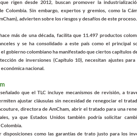
 que rigen desde 2012, buscan promover la industrialización
de Colombia. Sin embargo, expertos y gremios, como la Cám
ham), advierten sobre los riesgos y desafíos de este proceso.
hace más de una década, facilita que 11.497 productos colomb
anceles y se ha consolidado a este país como el principal so
el gobierno colombiano ha manifestado que ciertos capítulos del
tección de inversiones (Capítulo 10), necesitan ajustes para
a económica nacional.
am
ñalado que el TLC incluye mecanismos de revisión, a travé
miten ajustar cláusulas sin necesidad de renegociar el tratado
couture, directora de AmCham, abrir el tratado para una reneg
erales, ya que Estados Unidos también podría solicitar camb
a Colombia.
r disposiciones como las garantías de trato justo para los inve