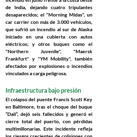
de India, dejando cuatro tripulantes 
desaparecidos; el 
"Morning Midas"
, un 
car carrier con más de 3.000 vehículos, 
que sufrió un incendio al sur de Alaska 
iniciado en una cubierta con autos 
eléctricos; y otros buques como el 
"Northern Juvenile"
, 
"Maersk 
Frankfurt"
 y 
"YM Mobility"
, también 
afectados por explosiones o incendios 
vinculados a carga peligrosa. 
Infraestructura bajo presión 
El 
colapso del puente Francis Scott Key 
en Baltimore
, tras el choque del buque 
“Dali”, dejó seis fallecidos y generó el 
cierre total del puerto, con pérdidas 
multimillonarias. Este incidente refleja 
los 
riesgos crecientes de colisiones con 