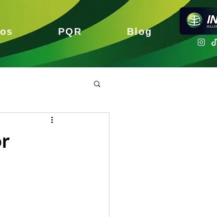
nos
PQR
Blog
or