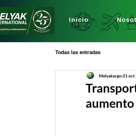
Inicio
Noso
Todas las entradas
Melyakargo
21 oct
Transport
aumento d