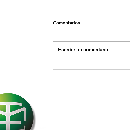
Comentarios
Escribir un comentario...
Nuevo Régimen
Sancionatorio: todo lo que
debe saber sobre la Ley 2586
de 2026
Melyak International
Operador Logístico Internacional
PBX: 601 492 6666 - 3015339690
servicioalcliente@melyakinternational.com