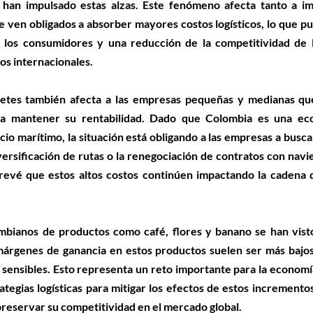
 han impulsado estas alzas. Este fenómeno afecta tanto a i
 ven obligados a absorber mayores costos logísticos, lo que pu
a los consumidores y una reducción de la competitividad de l
s internacionales.
letes también afecta a las empresas pequeñas y medianas qu
para mantener su rentabilidad. Dado que Colombia es una ec
o marítimo, la situación está obligando a las empresas a buscar
versificación de rutas o la renegociación de contratos con navie
prevé que estos altos costos continúen impactando la cadena d
mbianos de productos como café, flores y banano se han visto
márgenes de ganancia en estos productos suelen ser más bajos,
 sensibles. Esto representa un reto importante para la economí
ategias logísticas para mitigar los efectos de estos incrementos
reservar su competitividad en el mercado global.