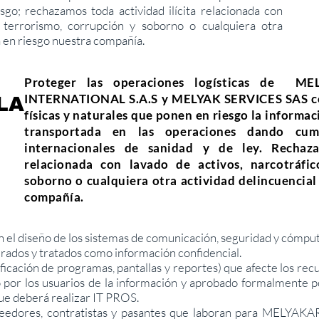
esgo; rechazamos toda actividad ilícita relacionada con
, terrorismo, corrupción y soborno o cualquiera otra
a en riesgo nuestra compañía.
Proteger las operaciones logísticas de 
INTERNATIONAL S.A.S y MELYAK SERVICES SAS co
LA
físicas y naturales que ponen en riesgo la inform
transportada en las operaciones dando cu
internacionales de sanidad y de ley. Rechaza
relacionada con lavado de activos, narcotráfic
soborno o cualquiera otra actividad delincuencial
compañía.
 el diseño de los sistemas de comunicación, seguridad y cómpu
rados y tratados como información confidencial.
cación de programas, pantallas y reportes) que afecte los rec
 por los usuarios de la información y aprobado formalmente p
ue deberá realizar IT PROS.
veedores, contratistas y pasantes que laboran para MELYA