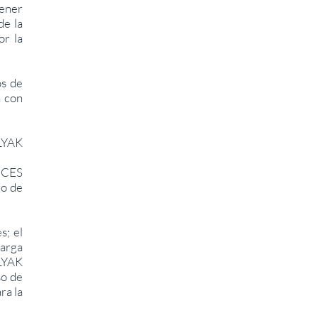
ener
de la
or la
os de
a con
LYAK
ICES
do de
s; el
carga
LYAK
o de
ra la