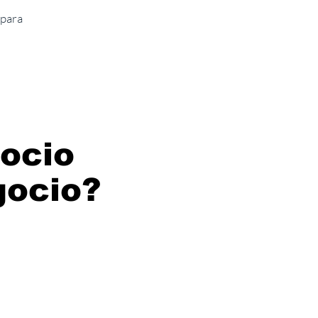
 para
ocio
gocio?