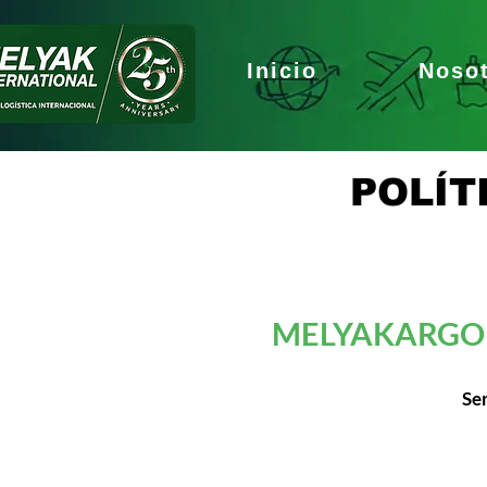
Inicio
Noso
POLÍT
MELYAKARGO 
Se