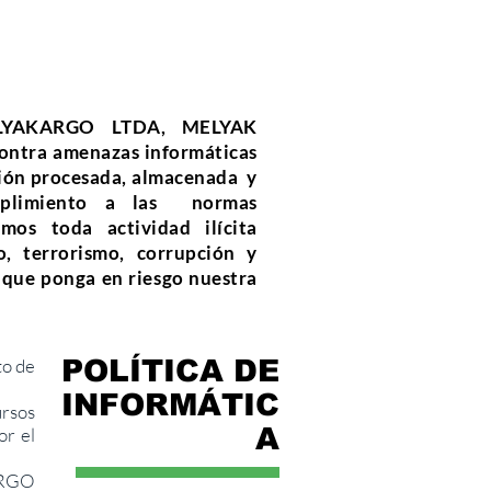
MELYAKARGO LTDA, MELYAK
ntra amenazas informáticas
ación procesada, almacenada y
mplimiento a las normas
mos toda actividad ilícita
o, terrorismo, corrupción y
 que ponga en riesgo nuestra
to de
POLÍTICA DE
INFORMÁTIC
ursos
A
or el
KARGO