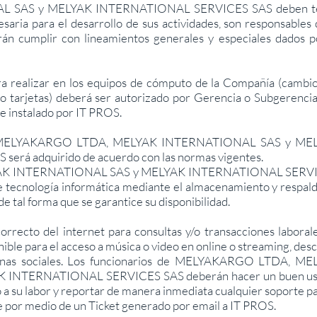
L SAS y MELYAK INTERNATIONAL SERVICES SAS deben t
saria para el desarrollo de sus actividades, son responsables 
án cumplir con lineamientos generales y especiales dados p
a realizar en los equipos de cómputo de la Compañía (cambi
o tarjetas) deberá ser autorizado por Gerencia o Subgerenci
e instalado por IT PROS.
ce MELYAKARGO LTDA, MELYAK INTERNATIONAL SAS y ME
rá adquirido de acuerdo con las normas vigentes.
K INTERNATIONAL SAS y MELYAK INTERNATIONAL SERV
de tecnología informática mediante el almacenamiento y respal
e tal forma que se garantice su disponibilidad.
orrecto del internet para consultas y/o transacciones laborale
nible para el acceso a música o video en online o streaming, des
aginas sociales. Los funcionarios de MELYAKARGO LTDA, ME
INTERNATIONAL SERVICES SAS deberán hacer un buen us
 a su labor y reportar de manera inmediata cualquier soporte pa
e por medio de un Ticket generado por email a IT PROS.