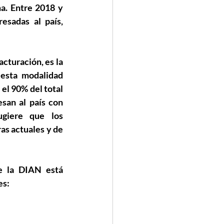
. Entre 2018 y 
sadas al país, 
turación, es la 
esta modalidad 
l 90% del total 
san al país con 
giere que los 
as actuales y de 
 la DIAN está 
es: