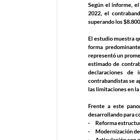
Según el informe, e
2022, el contraband
superando los $8.800
El estudio muestra q
forma predominante 
representó un promed
estimado de contrab
declaraciones de 
contrabandistas se ap
las limitaciones en l
Frente a este pano
desarrollando para c
·      Reforma estruct
·      Modernización 
·      Articulación co