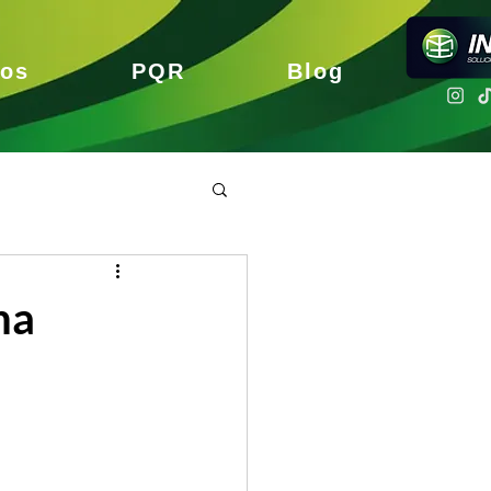
nos
PQR
Blog
ha