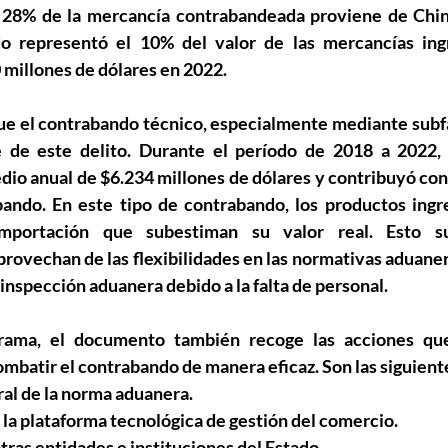
l 28% de la mercancía contrabandeada proviene de China
o representó el 10% del valor de las mercancías ingre
 millones de dólares en 2022.
ue el contrabando técnico, especialmente mediante subfac
de este delito. Durante el período de 2018 a 2022, 
io anual de $6.234 millones de dólares y contribuyó con e
ando. En este tipo de contrabando, los productos ingre
importación que subestiman su valor real. Esto su
rovechan de las flexibilidades en las normativas aduaner
a inspección aduanera debido a la falta de personal.
rama, el documento también recoge las acciones que
ombatir el contrabando de manera eficaz. Son las siguient
ural de la norma aduanera.
de la plataforma tecnológica de gestión del comercio.
n otras entidades e instituciones del Estado.