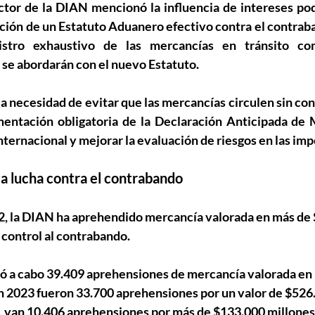
ector de la DIAN mencionó la influencia de intereses po
ación de un Estatuto Aduanero efectivo contra el contraba
istro exhaustivo de las mercancías en tránsito co
 se abordarán con el nuevo Estatuto.
a necesidad de evitar que las mercancías circulen sin contr
mentación obligatoria de la Declaración Anticipada de 
internacional y mejorar la evaluación de riesgos en las im
la lucha contra el contrabando
, la DIAN ha aprehendido mercancía valorada en más de $
 control al contrabando.
vó a cabo 39.409 aprehensiones de mercancía valorada en
n 2023 fueron 33.700 aprehensiones por un valor de $526.
4, van 10.406 aprehensiones por más de $133.000 millones