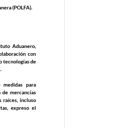
uanera (POLFA).
uto Aduanero, 
olaboración con 
 tecnologías de 
.
 medidas para 
 de mercancías 
raíces, incluso 
as, expreso el 