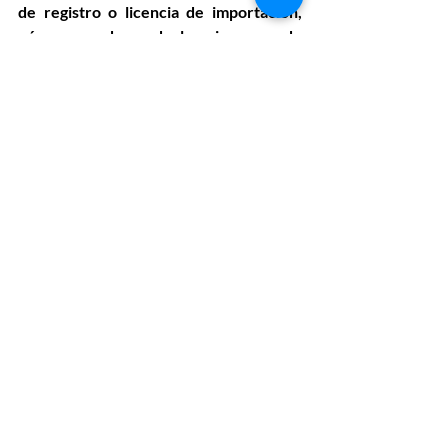
de registro o licencia de importación, 
número de declaraciones de 
importación, nombre del producto 
(debe ser igual al autorizado en el 
registro de importación), nombre del 
fabricante, fecha de fabricación, 
presentación comercial y uso 
específico.
Los reportes solicitados para 
fabricantes e importadores de 
productos declarados como vitales no 
disponible deberán realizarse desde el 
siguiente 
enlace
.