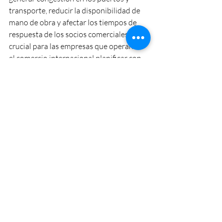
transporte, reducir la disponibilidad de 
mano de obra y afectar los tiempos de 
respuesta de los socios comerciales. Es 
crucial para las empresas que operan en 
el comercio internacional planificar con 
anticipación y tener en cuenta estos 
factores al gestionar sus actividades 
comerciales con China.
Entradas recientes
Ver todo